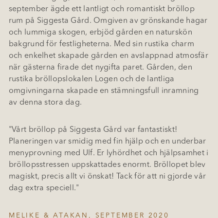
september ägde ett lantligt och romantiskt bröllop
rum på Siggesta Gård. Omgiven av grönskande hagar
och lummiga skogen, erbjöd gården en naturskön
bakgrund för festligheterna. Med sin rustika charm
och enkelhet skapade gården en avslappnad atmosfär
när gästerna firade det nygifta paret. Gården, den
rustika bröllopslokalen Logen och de lantliga
omgivningarna skapade en stämningsfull inramning
av denna stora dag.
"Vårt bröllop på Siggesta Gård var fantastiskt!
Planeringen var smidig med fin hjälp och en underbar
menyprovning med Ulf. Er lyhördhet och hjälpsamhet i
bröllopsstressen uppskattades enormt. Bröllopet blev
magiskt, precis allt vi önskat! Tack för att ni gjorde vår
dag extra speciell."
MELIKE & ATAKAN, SEPTEMBER 2020