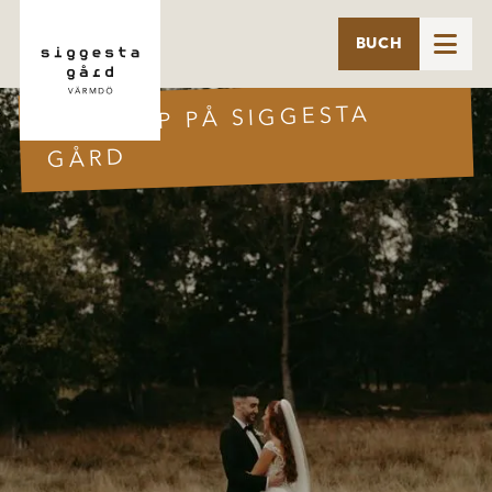

BUCH
BRÖLLOP PÅ SIGGESTA
GÅRD