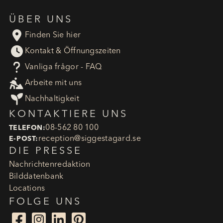
ÜBER UNS

Finden Sie hier

Kontakt & Öffnungszeiten
?
Vanliga frågor - FAQ

Arbeite mit uns

Nachhaltigkeit
KONTAKTIERE UNS
08-562 80 100
TELEFON:
reception​@siggestagard.se
E-POST:
DIE PRESSE
Nachrichtenredaktion
Bilddatenbank
Locations
FOLGE UNS



