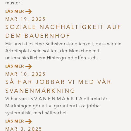
musteri.

LÄS MER
MAR 19, 2025
SOZIALE NACHHALTIGKEIT AUF
DEM BAUERNHOF
Für uns ist es eine Selbstverständlichkeit, dass wir ein
Arbeitsplatz sein sollten, der Menschen mit
unterschiedlichem Hintergrund offen steht.

LÄS MER
MAR 10, 2025
SÅ HÄR JOBBAR VI MED VÅR
SVANENMÄRKNING
Vi har varit S V A N E N M Ä R K T A ett antal år.
Märkningen gör att vi garanterat ska jobba
systematiskt med hållbarhet.

LÄS MER
MAR 3, 2025