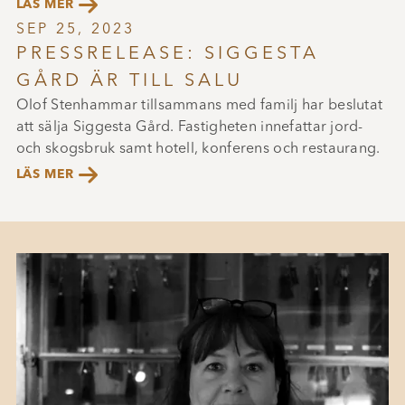

LÄS MER
SEP 25, 2023
PRESSRELEASE: SIGGESTA
GÅRD ÄR TILL SALU
Olof Stenhammar tillsammans med familj har beslutat
att sälja Siggesta Gård. Fastigheten innefattar jord-
och skogsbruk samt hotell, konferens och restaurang.

LÄS MER