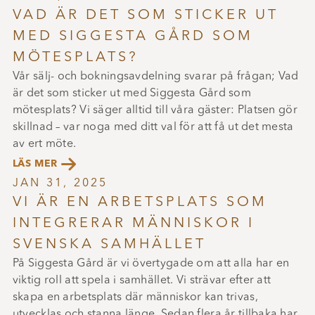
VAD ÄR DET SOM STICKER UT
MED SIGGESTA GÅRD SOM
MÖTESPLATS?
Vår sälj- och bokningsavdelning svarar på frågan; Vad
är det som sticker ut med Siggesta Gård som
mötesplats? Vi säger alltid till våra gäster: Platsen gör
skillnad – var noga med ditt val för att få ut det mesta
av ert möte.

LÄS MER
JAN 31, 2025
VI ÄR EN ARBETSPLATS SOM
INTEGRERAR MÄNNISKOR I
SVENSKA SAMHÄLLET
På Siggesta Gård är vi övertygade om att alla har en
viktig roll att spela i samhället. Vi strävar efter att
skapa en arbetsplats där människor kan trivas,
utvecklas och stanna länge. Sedan flera år tillbaka har