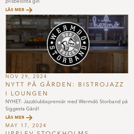
prisbelönta gin

LÄS MER
NOV 29, 2024
NYTT PÅ GÅRDEN: BISTROJAZZ
I LOUNGEN
NYHET: Jazzklubbspremiär med Wermdö Storband på
Siggesta Gård!

LÄS MER
MAY 17, 2024
UPPLEV STOCKHOLMS