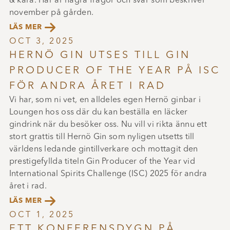
& kära. Här är några frågor och svar som beskriver
november på gården.

LÄS MER
OCT 3, 2025
HERNÖ GIN UTSES TILL GIN
PRODUCER OF THE YEAR PÅ ISC
FÖR ANDRA ÅRET I RAD
Vi har, som ni vet, en alldeles egen Hernö ginbar i
Loungen hos oss där du kan beställa en läcker
gindrink när du besöker oss. Nu vill vi rikta ännu ett
stort grattis till Hernö Gin som nyligen utsetts till
världens ledande gintillverkare och mottagit den
prestigefyllda titeln Gin Producer of the Year vid
International Spirits Challenge (ISC) 2025 för andra
året i rad.

LÄS MER
OCT 1, 2025
ETT KONFERENSDYGN PÅ