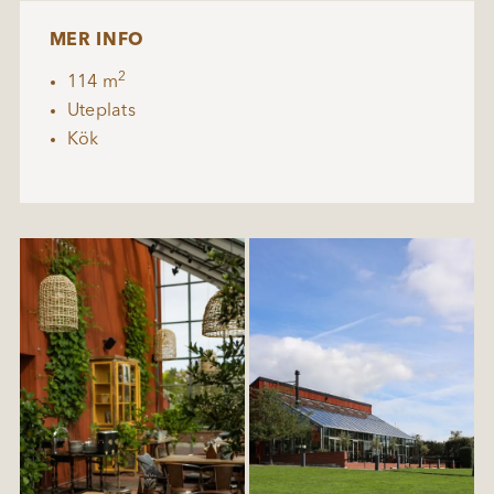
MER INFO
2
114 m
Uteplats
Kök