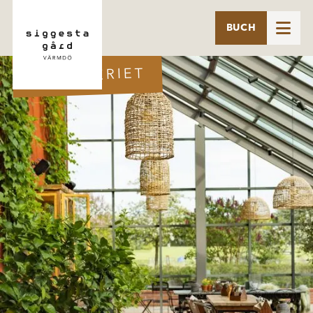

BUCH
ORANGERIET