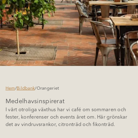
Hem
/
Bildbank
/
Orangeriet
Medelhavsinspirerat
I vårt otroliga växthus har vi café om sommaren och
fester, konferenser och events året om. Här grönskar
det av vindruvsrankor, citronträd och fikonträd.