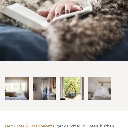
Hem
/
Hotell
/
Hotellpaket
/
Jugendzimmer in Hotels buchen