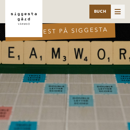

BUCH
BÄST I TEST PÅ SIGGESTA