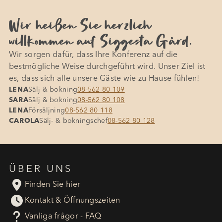
Wir heißen Sie herzlich
willkommen auf Siggesta Gård.
Wir sorgen dafür, dass Ihre Konferenz auf die
bestmögliche Weise durchgeführt wird. Unser Ziel ist
es, dass sich alle unsere Gäste wie zu Hause fühlen!
LENA
Sälj & bokning
08-562 80 109
SARA
Sälj & bokning
08-562 80 108
LENA
Försäljning
08-562 80 118
CAROLA
Sälj- & bokningschef
08-562 80 128
ÜBER UNS

Finden Sie hier

Kontakt & Öffnungszeiten
?
Vanliga frågor - FAQ