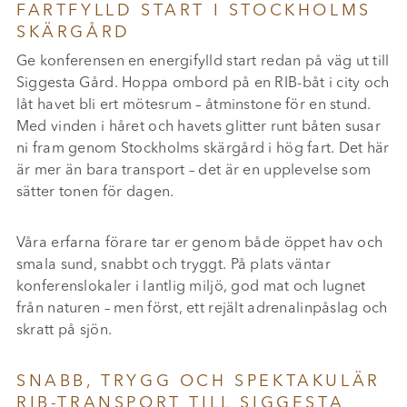
FARTFYLLD START I STOCKHOLMS
SKÄRGÅRD
Ge konferensen en energifylld start redan på väg ut till
Siggesta Gård. Hoppa ombord på en RIB-båt i city och
låt havet bli ert mötesrum – åtminstone för en stund.
Med vinden i håret och havets glitter runt båten susar
ni fram genom Stockholms skärgård i hög fart. Det här
är mer än bara transport – det är en upplevelse som
sätter tonen för dagen.
Våra erfarna förare tar er genom både öppet hav och
smala sund, snabbt och tryggt. På plats väntar
konferenslokaler i lantlig miljö, god mat och lugnet
från naturen – men först, ett rejält adrenalinpåslag och
skratt på sjön.
SNABB, TRYGG OCH SPEKTAKULÄR
RIB-TRANSPORT TILL SIGGESTA