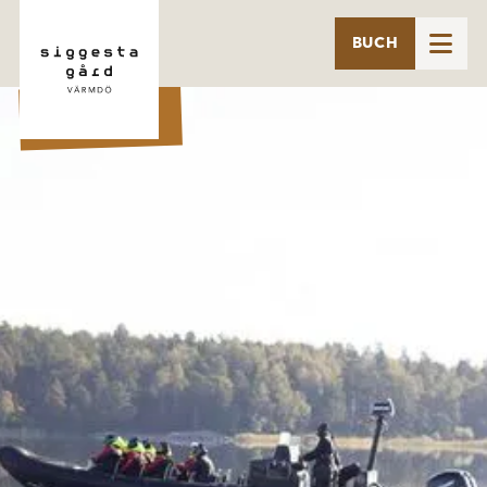

BUCH
RIB-BÅT