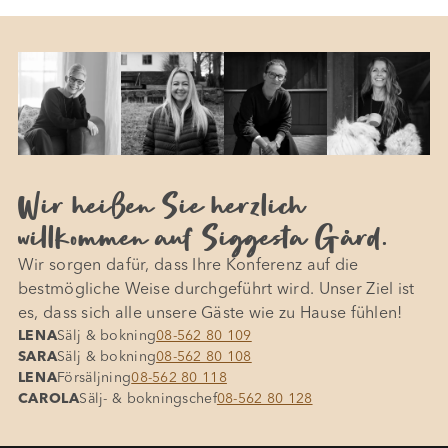
Wir heißen Sie herzlich
willkommen auf Siggesta Gård.
Wir sorgen dafür, dass Ihre Konferenz auf die
bestmögliche Weise durchgeführt wird. Unser Ziel ist
es, dass sich alle unsere Gäste wie zu Hause fühlen!
LENA
Sälj & bokning
08-562 80 109
SARA
Sälj & bokning
08-562 80 108
LENA
Försäljning
08-562 80 118
CAROLA
Sälj- & bokningschef
08-562 80 128