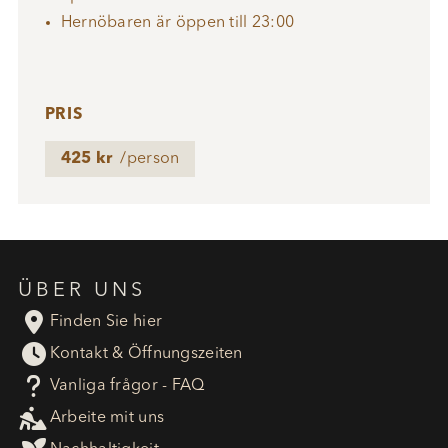
Hernöbaren är öppen till 23:00
PRIS
425 kr
/person
ÜBER UNS

Finden Sie hier

Kontakt & Öffnungszeiten
?
Vanliga frågor - FAQ

Arbeite mit uns