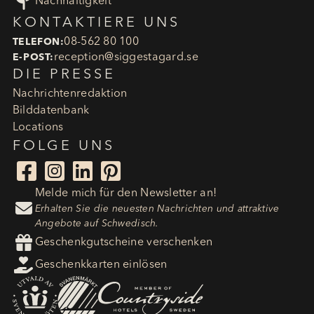

Nachhaltigkeit
KONTAKTIERE UNS
08-562 80 100
TELEFON:
reception​@siggestagard.se
E-POST:
DIE PRESSE
Nachrichtenredaktion
Bilddatenbank
Locations
FOLGE UNS




Melde mich für den Newsletter an!

Erhalten Sie die neuesten Nachrichten und attraktive
Angebote auf Schwedisch.

Geschenkgutscheine verschenken

Geschenkkarten einlösen