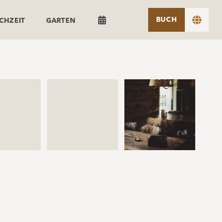


BUCH
CHZEIT
GARTEN