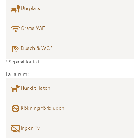

Uteplats

Gratis WiFi

Dusch & WC*
* Separat för tält
I alla rum:

Hund tillåten

Rökning förbjuden

Ingen Tv