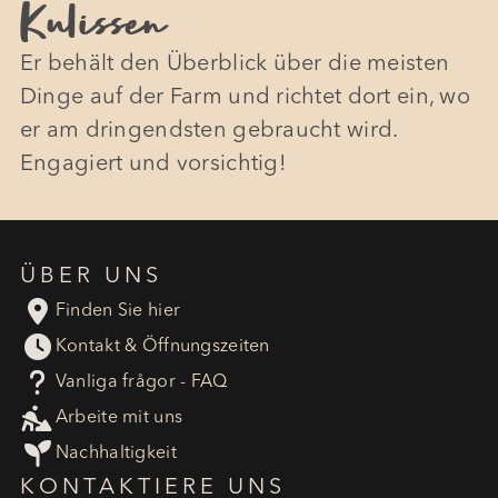
Kulissen
Er behält den Überblick über die meisten
Dinge auf der Farm und richtet dort ein, wo
er am dringendsten gebraucht wird.
Engagiert und vorsichtig!
ÜBER UNS

Finden Sie hier

Kontakt & Öffnungszeiten
?
Vanliga frågor - FAQ

Arbeite mit uns

Nachhaltigkeit
KONTAKTIERE UNS