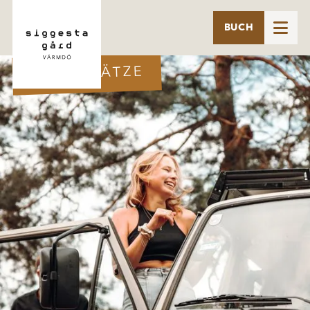

BUCH
STELLPLÄTZE