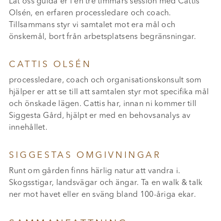
Låt oss guida er i en tre timmars session med Cattis
Olsén, en erfaren processledare och coach.
Tillsammans styr vi samtalet mot era mål och
önskemål, bort från arbetsplatsens begränsningar.
CATTIS OLSÉN
processledare, coach och organisationskonsult som
hjälper er att se till att samtalen styr mot specifika mål
och önskade lägen. Cattis har, innan ni kommer till
Siggesta Gård, hjälpt er med en behovsanalys av
innehållet.
SIGGESTAS OMGIVNINGAR
Runt om gården finns härlig natur att vandra i.
Skogsstigar, landsvägar och ängar. Ta en walk & talk
ner mot havet eller en sväng bland 100-åriga ekar.