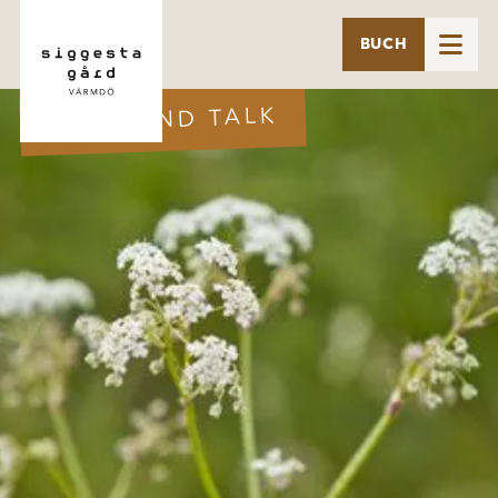

BUCH
WALK AND TALK