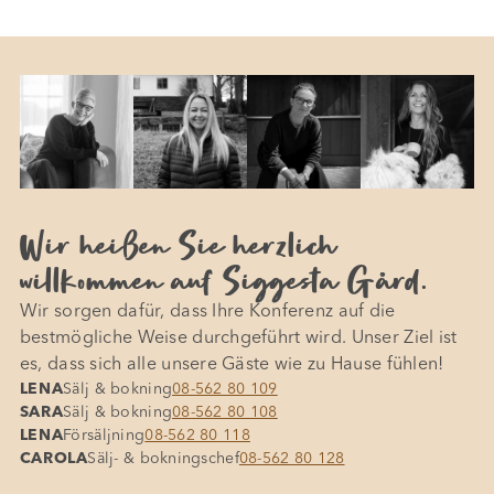
Wir heißen Sie herzlich
willkommen auf Siggesta Gård.
Wir sorgen dafür, dass Ihre Konferenz auf die
bestmögliche Weise durchgeführt wird. Unser Ziel ist
es, dass sich alle unsere Gäste wie zu Hause fühlen!
LENA
Sälj & bokning
08-562 80 109
SARA
Sälj & bokning
08-562 80 108
LENA
Försäljning
08-562 80 118
CAROLA
Sälj- & bokningschef
08-562 80 128