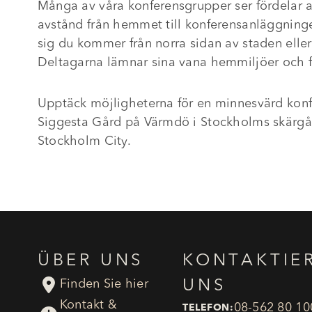
Många av våra konferensgrupper ser fördelar 
avstånd från hemmet till konferensanläggning
sig du kommer från norra sidan av staden eller
Deltagarna lämnar sina vana hemmiljöer och f
Upptäck möjligheterna för en minnesvärd konf
Siggesta Gård på Värmdö i Stockholms skärgår
Stockholm City.
ÜBER UNS
KONTAKTIE

UNS
Finden Sie hier
Kontakt &
08-562 80 10
TELEFON: