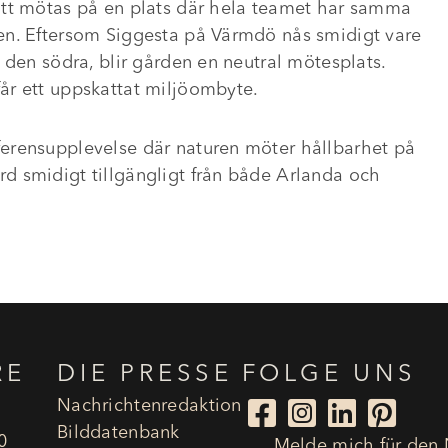
att mötas på en plats där hela teamet har samma
en. Eftersom Siggesta på Värmdö nås smidigt vare
 den södra, blir gården en neutral mötesplats.
år ett uppskattat miljöombyte.
erensupplevelse där naturen möter hållbarhet på
d smidigt tillgängligt från både Arlanda och
RE
DIE PRESSE
FOLGE UNS
Nachrichtenredaktion




Bilddatenbank
0
Melde mich für den 