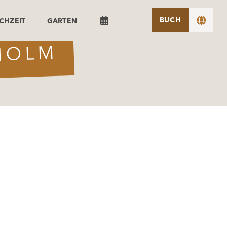


BUCH
CHZEIT
GARTEN
HOLM