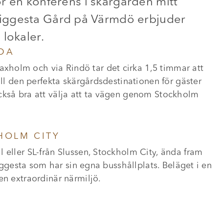
för en konferens i skärgården mitt
iggesta Gård på Värmdö erbjuder
lokaler.
DA
holm och via Rindö tar det cirka 1,5 timmar att
ill den perfekta skärgårdsdestinationen för gäster
ckså bra att välja att ta vägen genom Stockholm
HOLM CITY
 eller SL-från Slussen, Stockholm City, ända fram
Siggesta som har sin egna busshållplats. Beläget i en
en extraordinär närmiljö.