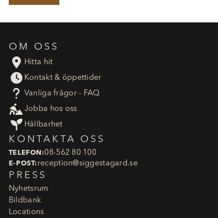
OM OSS

Hitta hit

Kontakt & öppettider
?
Vanliga frågor - FAQ

Jobba hos oss

Hållbarhet
KONTAKTA OSS
08-562 80 100
TELEFON:
reception​@siggestagard.se
E-POST:
PRESS
Nyhetsrum
Bildbank
Locations