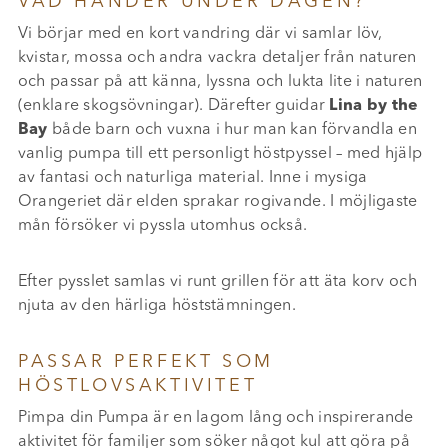
VAD HÄNDER UNDER DAGEN?
Vi börjar med en kort vandring där vi samlar löv,
kvistar, mossa och andra vackra detaljer från naturen
och passar på att känna, lyssna och lukta lite i naturen
(enklare skogsövningar). Därefter guidar
Lina by the
Bay
både barn och vuxna i hur man kan förvandla en
vanlig pumpa till ett personligt höstpyssel – med hjälp
av fantasi och naturliga material. Inne i mysiga
Orangeriet där elden sprakar rogivande. I möjligaste
mån försöker vi pyssla utomhus också.
Efter pysslet samlas vi runt grillen för att äta korv och
njuta av den härliga höststämningen.
PASSAR PERFEKT SOM
HÖSTLOVSAKTIVITET
Pimpa din Pumpa är en lagom lång och inspirerande
aktivitet för familjer som söker något kul att göra på