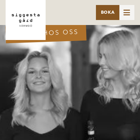

BOKA
JOBBA HOS OSS