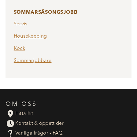
SOMMARSÄSONGSJOBB
Servis
Housekeeping
Kock
Sommarjobbare
OM OSS

Hitta hit

Kontakt & öppettider
?
Vanliga frågor - FAQ