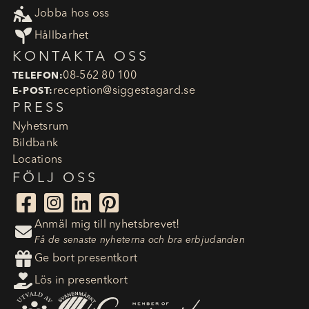

Jobba hos oss

Hållbarhet
KONTAKTA OSS
08-562 80 100
TELEFON:
reception​@siggestagard.se
E-POST:
PRESS
Nyhetsrum
Bildbank
Locations
FÖLJ OSS




Anmäl mig till nyhetsbrevet!

Få de senaste nyheterna och bra erbjudanden

Ge bort presentkort

Lös in presentkort