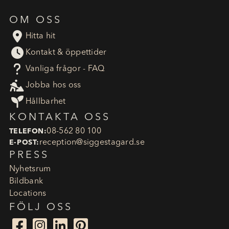
OM OSS

Hitta hit

Kontakt & öppettider
?
Vanliga frågor - FAQ

Jobba hos oss

Hållbarhet
KONTAKTA OSS
08-562 80 100
TELEFON:
reception​@siggestagard.se
E-POST:
PRESS
Nyhetsrum
Bildbank
Locations
FÖLJ OSS



