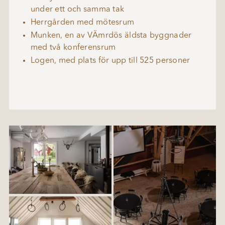
under ett och samma tak
Herrgården med mötesrum
Munken, en av VÄmrdös äldsta byggnader
med två konferensrum
Logen, med plats för upp till 525 personer