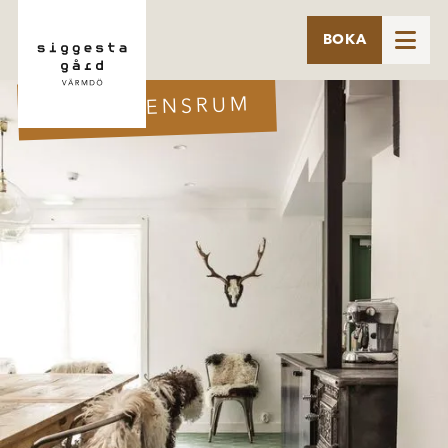

BOKA
KONFERENSRUM