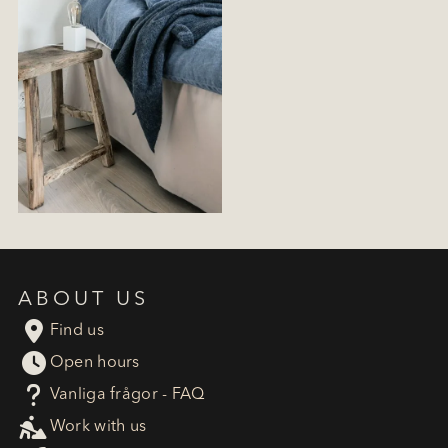
ABOUT US

Find us

Open hours
?
Vanliga frågor - FAQ

Work with us