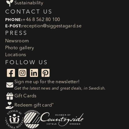

Sustainability
CONTACT US
+46 8 562 80 100
PHONE:
reception​@siggestagard.se
E-POST:
PRESS
Newsroom
Photo gallery
Locations
FOLLOW US




Sign me up for the newsletter!

Get the latest news and great deals, in Swedish.

Gift Cards

Redeem gift card"