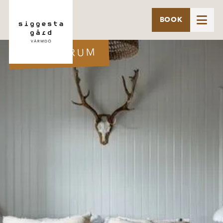

BOOK
HOTELLRUM