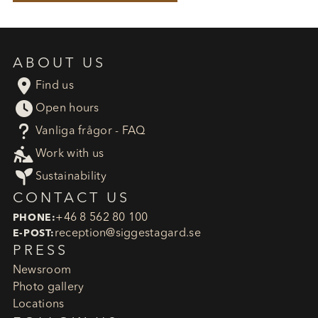
ABOUT US

Find us

Open hours
?
Vanliga frågor - FAQ

Work with us

Sustainability
CONTACT US
+46 8 562 80 100
PHONE:
reception​@siggestagard.se
E-POST:
PRESS
Newsroom
Photo gallery
Locations