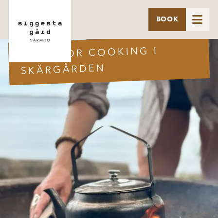

BOOK
7 JUNI
OUTDOOR COOKING I
SKÄRGÅRDEN