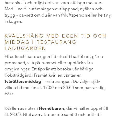
hur enkelt och roligt det kan vara att laga mat ute.
Med Lina blir stämningen avslappnad, nyfiken och
trygg – oavsett om du är van friluftsperson eller helt ny
i skogen.
KVÄLLSHÄNG MED EGEN TID OCH
MIDDAG I RESTAURANG
LADUGÅRDEN
Efter lunch har du egen tid – ta ett bastubad, gå en
promenad, vila på rummet eller upptäck våra
omgivningar. Ett tips är att besöka vår härliga
Köksträdgård! Framåt kvällen väntar en
tvårättersmiddag
i restaurangen. Du väljer själv
vilken tid mellan kl. 17.00 och 20.00 som passar dig
bäst.
Kvällen avslutas i
Hernöbaren
, där vi håller öppet till
kl. 23.00. Njut av avslappnade samtal och gott att