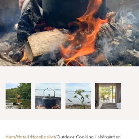
Hem
/
Hotell
/
Hotellpaket
/
Outdoor Cooking i skärgården