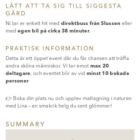
LÄTT ATT TA SIG TILL SIGGESTA
GÅRD
Ni tar er enkelt hit med
direktbuss från Slussen
eller
med
egen bil på cirka 38 minuter
.
PRAKTISK INFORMATION
Detta är ett öppet event där du får chansen att träffa
andra sköna människor. Vi tar emot
max 20
deltagare
, och eventet blir av vid
minst 10 bokade
personer
.
👉 Boka din plats nu och upplev matlagning i naturen
med Lina – en smakrik helg du sent glömmer!
SUMMARY