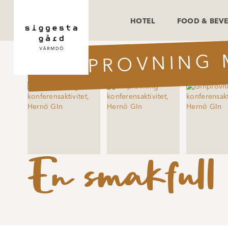
HOTEL
FOOD & BEV
GINPROVNING 
En smakfull