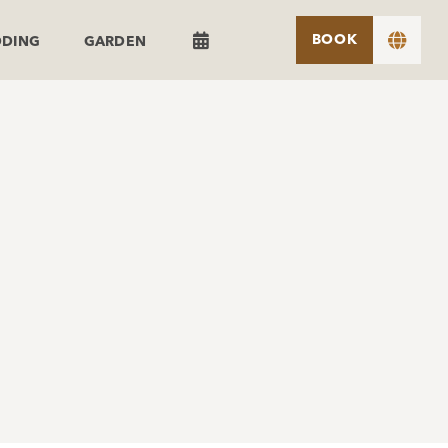


BOOK
DDING
GARDEN