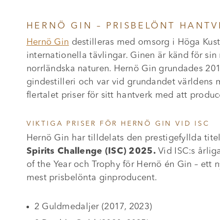
HERNÖ GIN – PRISBELÖNT HANT
Hernö Gin
destilleras med omsorg i Höga Kus
internationella tävlingar. Ginen är känd för si
norrländska naturen. Hernö Gin grundades 2011
gindestilleri och var vid grundandet världens 
flertalet priser för sitt hantverk med att produ
VIKTIGA PRISER FÖR HERNÖ GIN VID ISC
Hernö Gin har tilldelats den prestigefyllda tit
Spirits Challenge (ISC) 2025.
Vid ISC:s årlig
of the Year och Trophy för Hernö én Gin – ett 
mest prisbelönta ginproducent.
2 Guldmedaljer (2017, 2023)