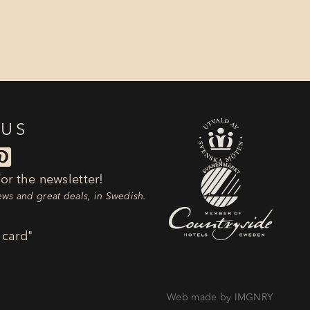
 US

or the newsletter!
news and great deals, in Swedish.
 card"
Web made by IMGNRY