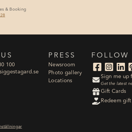
les & Booking
128
 US
PRESS
FOLLOW
80 100
Newsroom



siggestagard.se
Photo gallery
Sign me up f

Locations
Get the latest 

Gift Cards

Redeem gift
nställningar