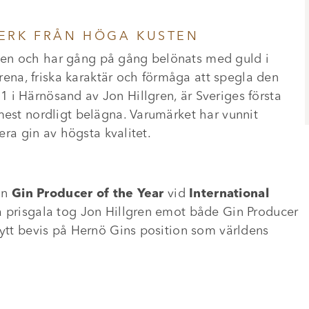
VERK FRÅN HÖGA KUSTEN
ten och har gång på gång belönats med guld i
n rena, friska karaktär och förmåga att spegla den
 i Härnösand av Jon Hillgren, är Sveriges första
mest nordligt belägna. Varumärket har vunnit
cera gin av högsta kvalitet.
eln
Gin Producer of the Year
vid
International
a prisgala tog Jon Hillgren emot både Gin Producer
nytt bevis på Hernö Gins position som världens