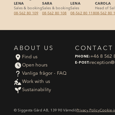
LENA
SARA
LENA
CAROLA
Sales & booking
Sales & booking
Sales
Head of Sa
08-562 80 109
08-562 80 108
08-562 80 118
08-562 80 
ABOUT US
CONTACT

+46 8 562 
Find us
PHONE:
reception​@
E-POST:

Open hours
?
Vanliga frågor - FAQ

Work with us

Sustainability
© Siggesta Gård AB, 139 90 Värmdö
Privacy Policy
Cookie-i