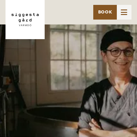

BOOK