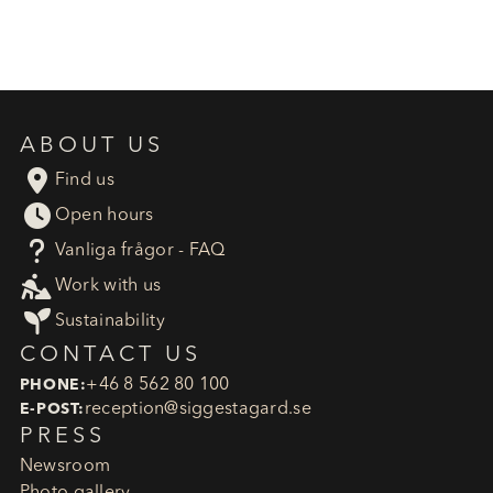
ABOUT US

Find us

Open hours
?
Vanliga frågor - FAQ

Work with us

Sustainability
CONTACT US
+46 8 562 80 100
PHONE:
reception​@siggestagard.se
E-POST:
PRESS
Newsroom