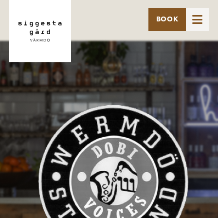

BOOK