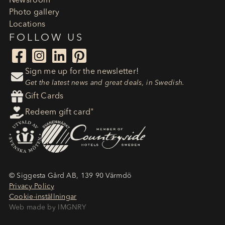
Newsroom
Photo gallery
Locations
FOLLOW US




Sign me up for the newsletter!

Get the latest news and great deals, in Swedish.

Gift Cards

Redeem gift card"
© Siggesta Gård AB, 139 90 Värmdö
Privacy Policy
Cookie-inställningar
Web made by IMGNRY