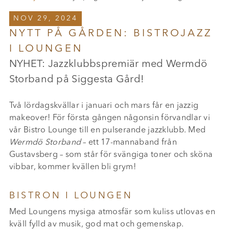
NOV 29, 2024
NYTT PÅ GÅRDEN: BISTROJAZZ
I LOUNGEN
NYHET: Jazzklubbspremiär med Wermdö
Storband på Siggesta Gård!
Två lördagskvällar i januari och mars får en jazzig
makeover! För första gången någonsin förvandlar vi
vår Bistro Lounge till en pulserande jazzklubb. Med
Wermdö Storband
– ett 17-mannaband från
Gustavsberg – som står för svängiga toner och sköna
vibbar, kommer kvällen bli grym!
BISTRON I LOUNGEN
Med Loungens mysiga atmosfär som kuliss utlovas en
kväll fylld av musik, god mat och gemenskap.