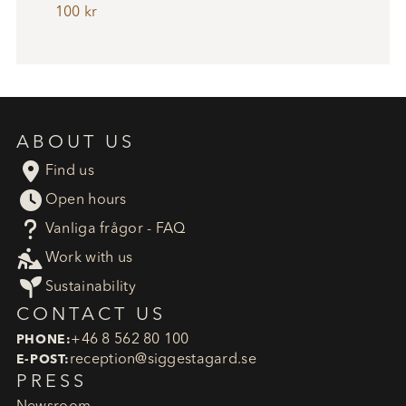
100 kr
ABOUT US

Find us

Open hours
?
Vanliga frågor - FAQ

Work with us

Sustainability
CONTACT US
+46 8 562 80 100
PHONE:
reception​@siggestagard.se
E-POST:
PRESS