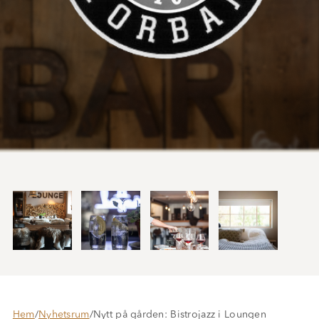
Hem
/
Nyhetsrum
/
Nytt på gården: Bistrojazz i Loungen