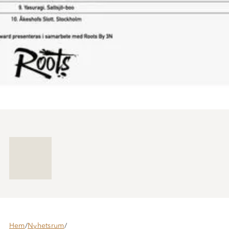
Hem
/
Nyhetsrum
/