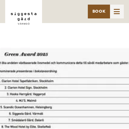

BOOK