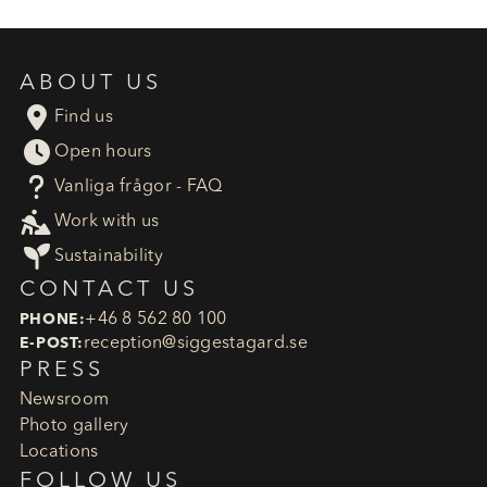
ABOUT US

Find us

Open hours
?
Vanliga frågor - FAQ

Work with us

Sustainability
CONTACT US
+46 8 562 80 100
PHONE:
reception​@siggestagard.se
E-POST:
PRESS
Newsroom
Photo gallery
Locations
FOLLOW US