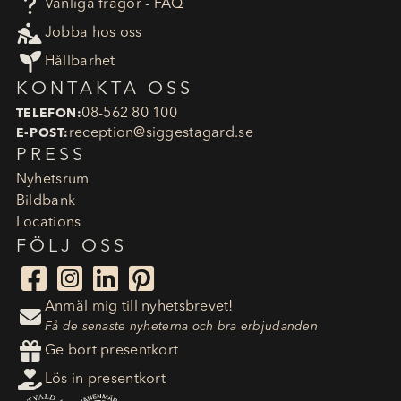
?
Vanliga frågor - FAQ

Jobba hos oss

Hållbarhet
KONTAKTA OSS
08-562 80 100
TELEFON:
reception​@siggestagard.se
E-POST:
PRESS
Nyhetsrum
Bildbank
Locations
FÖLJ OSS




Anmäl mig till nyhetsbrevet!

Få de senaste nyheterna och bra erbjudanden

Ge bort presentkort

Lös in presentkort