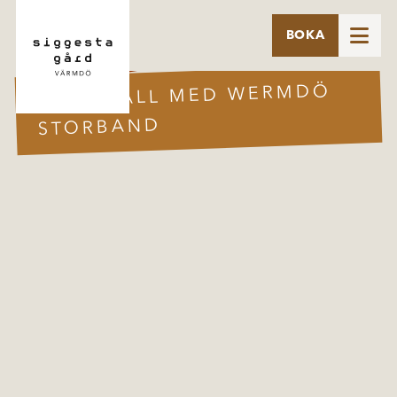

BOKA
28 MARS
JAZZKVÄLL MED WERMDÖ
STORBAND