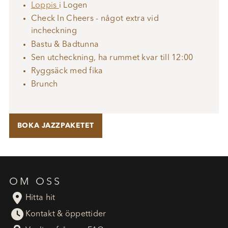
Loppis
i Logen
Check In Cheers - något extra vid
incheckning
Bastu & Badtunna
Sen utcheckning, ha rummet kvar till 12:00
Ryggsäck med fika
Brunch
BOKA JAZZPAKETET
OM OSS

Hitta hit

Kontakt & öppettider