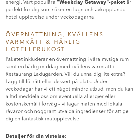
energi. Vårt populära
"Weekday Getaway"-paket
är
perfekt för dig som söker en lugn och avkopplande
hotellupplevelse under veckodagarna.
ÖVERNATTNING, KVÄLLENS
VARMRÄTT & HÄRLIG
HOTELLFRUKOST
Paketet inkluderar en övernattning i våra mysiga rum
samt en härlig middag med kvällens varmrätt i
Restaurang Ladugården. Vill du unna dig lite extra?
Lägg till förrätt eller dessert på plats. Under
veckodagar har vi ett något mindre utbud, men du kan
alltid meddela oss om eventuella allergier eller
kostönskemål i förväg – vi lagar maten med lokala
råvaror och noggrant utvalda ingredienser för att ge
dig en fantastisk matupplevelse.
Detaljer för din vistelse: