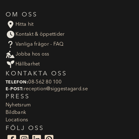
OM OSS

Hitta hit

Kontakt & öppettider
?
Vanliga frågor - FAQ

Jobba hos oss

Hållbarhet
KONTAKTA OSS
08-562 80 100
TELEFON:
reception​@siggestagard.se
E-POST:
PRESS
Nyhetsrum
Bildbank
Locations
FÖLJ OSS