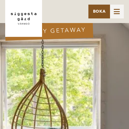

BOKA
WEEKDAY GETAWAY