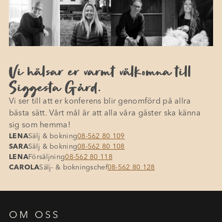
Vi hälsar er varmt välkomna till
Siggesta Gård.
Vi ser till att er konferens blir genomförd på allra
bästa sätt. Vårt mål är att alla våra gäster ska känna
sig som hemma!
LENA
Sälj & bokning
08-562 80 109
SARA
Sälj & bokning
08-562 80 108
LENA
Försäljning
08-562 80 118
CAROLA
Sälj- & bokningschef
08-562 80 128
OM OSS