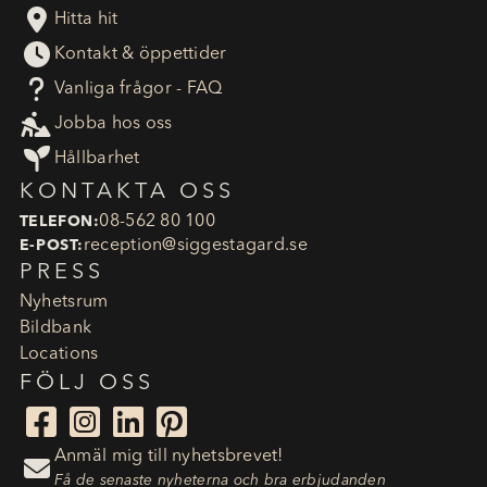

Hitta hit

Kontakt & öppettider
?
Vanliga frågor - FAQ

Jobba hos oss

Hållbarhet
KONTAKTA OSS
08-562 80 100
TELEFON:
reception​@siggestagard.se
E-POST:
PRESS
Nyhetsrum
Bildbank
Locations
FÖLJ OSS




Anmäl mig till nyhetsbrevet!

Få de senaste nyheterna och bra erbjudanden