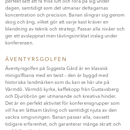
perfekt sätt att få frisk luft och röra på sig under
dagen, samtidigt som det utmanar deltagarnas
koncentration och precision. Banan slingrar sig genom
skog och äng, vilket gör att varje kast kräver en
blandning av teknik och strategi. Passar alla nivåer och
ger ett avslappnat men tävlingsinriktat inslag under
konferensen.
ÄVENTYRSGOLFEN
Äventyrsgolfen på Siggesta Gård är en klassisk
minigolfbana med en twist – den är byggd med
historiska landmärken som du kan se här ute på
Värmdö. Värmdö kyrka, kaffekopp från Gustavsberg
och Djuröbrön ger utmanande och kreativa hinder.
Det är en perfekt aktivitet för konferensgrupper som
vill ha en lättsam tävling och samtidigt njuta av den
vackra omgivningen. Banan passar alla, oavsett
tidigare erfarenhet, och garanterar många skratt och