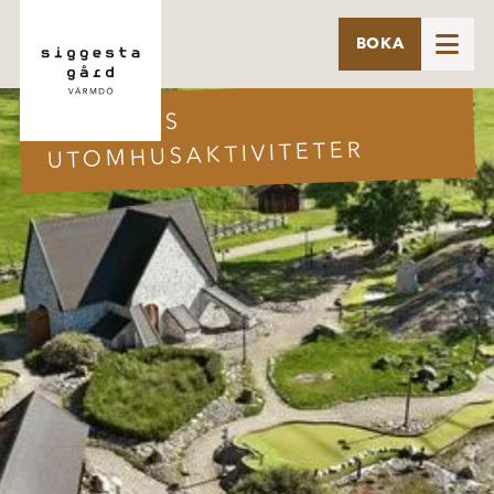

BOKA
GÅRDENS
UTOMHUSAKTIVITETER