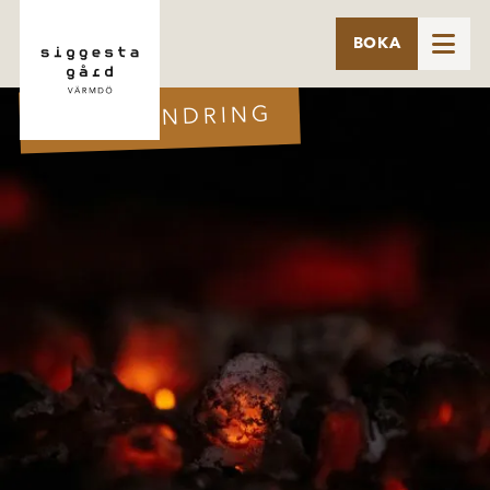

BOKA
GLÖDVANDRING