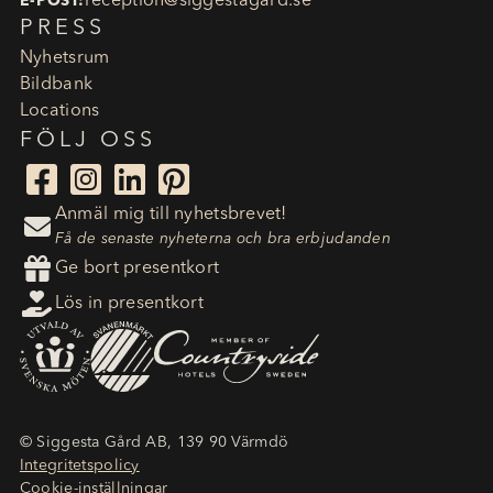
reception​@siggestagard.se
E-POST:
PRESS
Nyhetsrum
Bildbank
Locations
FÖLJ OSS




Anmäl mig till nyhetsbrevet!

Få de senaste nyheterna och bra erbjudanden

Ge bort presentkort

Lös in presentkort
© Siggesta Gård AB, 139 90 Värmdö
Integritetspolicy
Cookie-inställningar