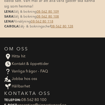
bästa sätt. Vårt mål är att alla våra gäster ska känna
sig som hemma!
LENA
Sälj & bokning
08-562 80 109
SARA
Sälj & bokning
08-562 80 108
LENA
Försäljning
08-562 80 118
CAROLA
Sälj- & bokningschef
08-562 80 128
OM OSS

Hitta hit

Kontakt & öppettider
?
Vanliga frågor - FAQ

Jobba hos oss

Hållbarhet
KONTAKTA OSS
08-562 80 100
TELEFON: