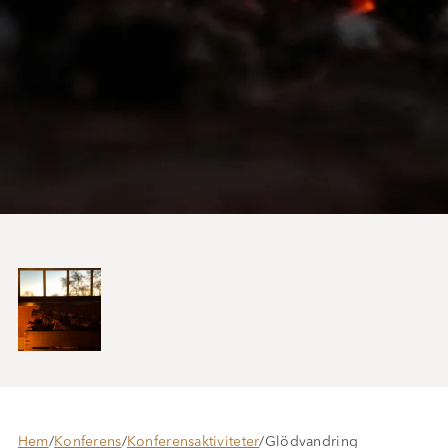
Hem
/
Konferens
/
Konferensaktiviteter
/
Glödvandring