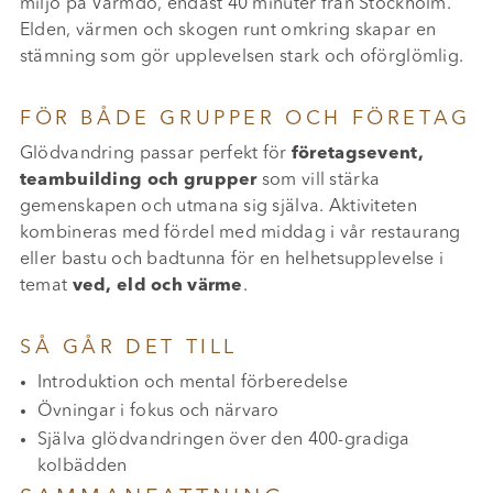
miljö på Värmdö, endast 40 minuter från Stockholm.
Elden, värmen och skogen runt omkring skapar en
stämning som gör upplevelsen stark och oförglömlig.
FÖR BÅDE GRUPPER OCH FÖRETAG
Glödvandring passar perfekt för
företagsevent,
teambuilding och grupper
som vill stärka
gemenskapen och utmana sig själva. Aktiviteten
kombineras med fördel med middag i vår restaurang
eller bastu och badtunna för en helhetsupplevelse i
temat
ved, eld och värme
.
SÅ GÅR DET TILL
Introduktion och mental förberedelse
Övningar i fokus och närvaro
Själva glödvandringen över den 400-gradiga
kolbädden