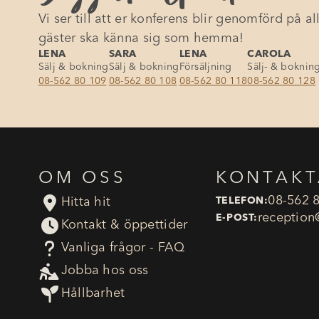
Vi ser till att er konferens blir genomförd på all
gäster ska känna sig som hemma!
LENA
SARA
LENA
CAROLA
Sälj & bokning
Sälj & bokning
Försäljning
Sälj- & boknin
08-562 80 109
08-562 80 108
08-562 80 118
08-562 80 128
OM OSS
KONTAKT

08-562 
Hitta hit
TELEFON:
reception
E-POST:

Kontakt & öppettider
?
Vanliga frågor - FAQ

Jobba hos oss

Hållbarhet