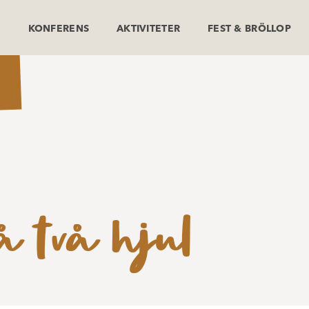
K
KONFERENS
AKTIVITETER
FEST & BRÖLLOP
 två hjul