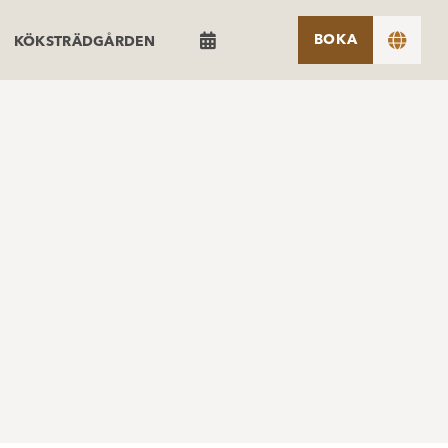


BOKA
KÖKSTRÄDGÅRDEN