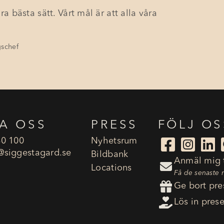
ra bästa sätt. Vårt mål är att alla våra
gschef
A OSS
PRESS
FÖLJ OS
80 100
Nyhetsrum



​@siggestagard.se
Bildbank
Anmäl mig t

Locations
Få de senaste 

Ge bort pre

Lös in pres