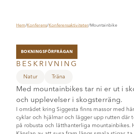
Hem
/
Konferens
/
Konferensaktiviteter
/
Mountainbike
BOKNINGSFÖRFRÅGAN
BESKRIVNING
Natur
Träna
Med mountainbikes tar ni er ut i sk
och upplevelser i skogsterräng.
I området kring Siggesta finns massor med här
cyklar och hjälmar och lägger upp rutten där 
på robusta och lätthanterliga mountainbikes. Hä
Känslan av att susa fram längs smala stigar, t