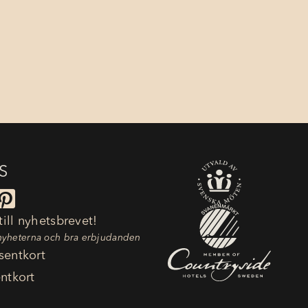
S

ill nyhetsbrevet!
nyheterna och bra erbjudanden
sentkort
entkort