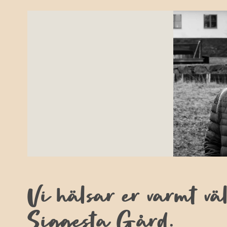
Vi hälsar er varmt vä
Siggesta Gård.