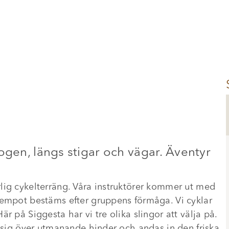
ogen, längs stigar och vägar. Äventyr
lig cykelterräng. Våra instruktörer kommer ut med
tempot bestäms efter gruppens förmåga. Vi cyklar
r på Siggesta har vi tre olika slingor att välja på.
a sig över utmanande hinder och andas in den friska