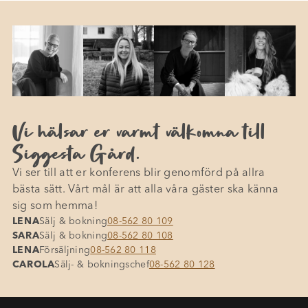
Vi hälsar er varmt välkomna till
Siggesta Gård.
Vi ser till att er konferens blir genomförd på allra
bästa sätt. Vårt mål är att alla våra gäster ska känna
sig som hemma!
LENA
Sälj & bokning
08-562 80 109
SARA
Sälj & bokning
08-562 80 108
LENA
Försäljning
08-562 80 118
CAROLA
Sälj- & bokningschef
08-562 80 128