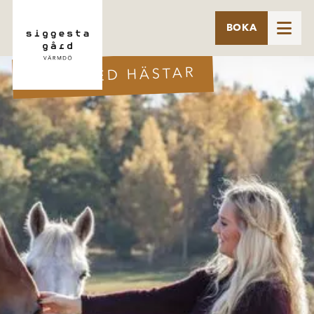

BOKA
TALA MED HÄSTAR