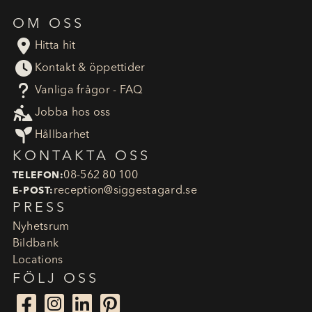
OM OSS

Hitta hit

Kontakt & öppettider
?
Vanliga frågor - FAQ

Jobba hos oss

Hållbarhet
KONTAKTA OSS
08-562 80 100
TELEFON:
reception​@siggestagard.se
E-POST:
PRESS
Nyhetsrum
Bildbank
Locations
FÖLJ OSS



