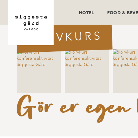
HOTEL
FOOD & BEV
KORVKURS
Gör er egen 