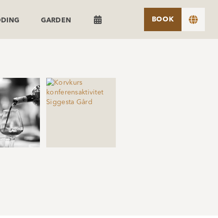


BOOK
DDING
GARDEN