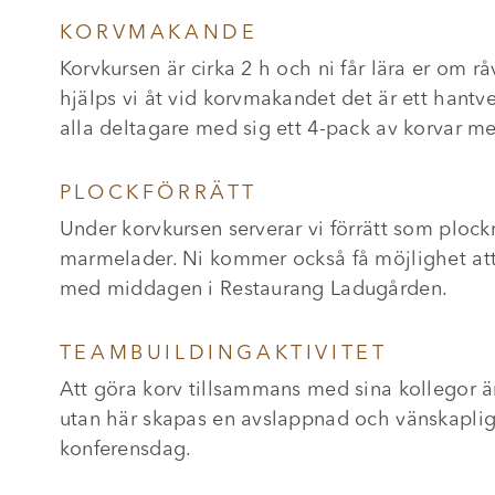
KORVMAKANDE
Korvkursen är cirka 2 h och ni får lära er om r
hjälps vi åt vid korvmakandet det är ett hantv
alla deltagare med sig ett 4-pack av korvar m
PLOCKFÖRRÄTT
Under korvkursen serverar vi förrätt som plock
marmelader. Ni kommer också få möjlighet att 
med middagen i Restaurang Ladugården.
TEAMBUILDINGAKTIVITET
Att göra korv tillsammans med sina kollegor ä
utan här skapas en avslappnad och vänskaplig s
konferensdag.