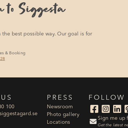
u to Siggesta
 the best possible way. Our goal is for
les & Booking
128
 US
PRESS
FOLLOW
80 100
Newsroom



siggestagard.se
Photo gallery
Sign me up f

Locations
Get the latest 