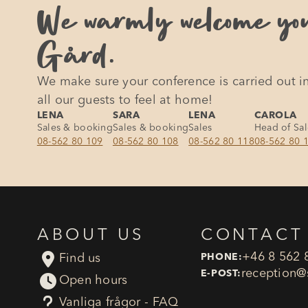
We warmly welcome yo
Gård.
We make sure your conference is carried out in
all our guests to feel at home!
LENA
SARA
LENA
CAROLA
Sales & booking
Sales & booking
Sales
Head of Sa
08-562 80 109
08-562 80 108
08-562 80 118
08-562 80 
ABOUT US
CONTACT

+46 8 562 
Find us
PHONE:
reception​@
E-POST:

Open hours
?
Vanliga frågor - FAQ