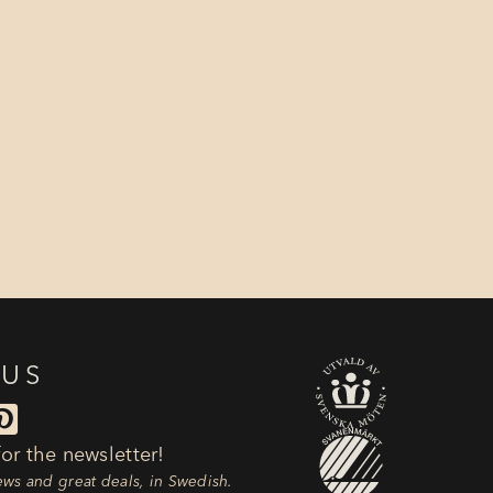
 US

or the newsletter!
news and great deals, in Swedish.