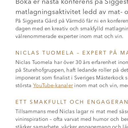
Boka er nästa konferens på Sigges
matlagningsaktivitet ledd av mat- 
På Siggesta Gård på Värmdö får ni en konferen
dagen med en kreativ och smakfylld matlagnin
välrenommerade experter inom mat och vin.
NICLAS TUOMELA – EXPERT PÅ MA
Niclas Tuomela har över 30 års erfarenhet in
på Sturehofgruppen, haft ledande roller på det
imponerat som finalist i Sveriges Mästerkock 
största
YouTube-kanaler
inom mat och vin, med
ETT SMAKFULLT OCH ENGAGERA
Tillsammans med Niclas lagar ni mat med säson
vininspiration – ofta varvat med humor och ber
stärker samarbete, väcker engagemang och lämn