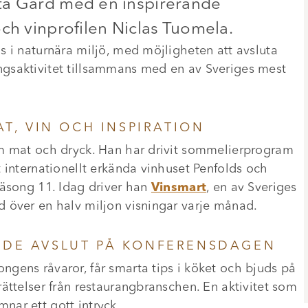
ta Gård med en inspirerande
och vinprofilen Niclas Tuomela.
s i naturnära miljö, med möjligheten att avsluta
gsaktivitet tillsammans med en av Sveriges mest
T, VIN OCH INSPIRATION
om mat och dryck. Han har drivit sommelierprogram
 internationellt erkända vinhuset Penfolds och
säsong 11. Idag driver han
Vinsmart
, en av Sveriges
 över en halv miljon visningar varje månad.
NDE AVSLUT PÅ KONFERENSDAGEN
gens råvaror, får smarta tips i köket och bjuds på
ättelser från restaurangbranschen. En aktivitet som
ar ett gott intryck.