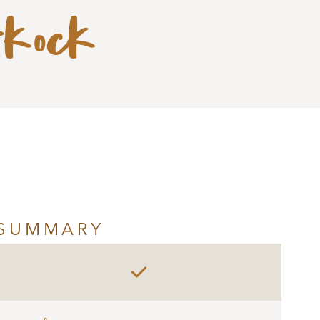
rkock
SUMMARY
