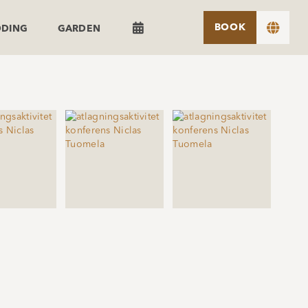


BOOK
DDING
GARDEN