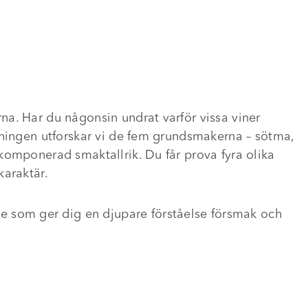
a. Har du någonsin undrat varför vissa viner
vningen utforskar vi de fem grundsmakerna – sötma,
komponerad smaktallrik. Du får prova fyra olika
karaktär.
som ger dig en djupare förståelse försmak och