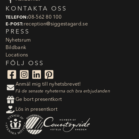
KONTAKTA OSS
08-562 80 100
TELEFON:
reception​@siggestagard.se
E-POST:
PRESS
Nyhetsrum
Bildbank
Locations
FÖLJ OSS




Anmäl mig till nyhetsbrevet!

Få de senaste nyheterna och bra erbjudanden

Ge bort presentkort

Lös in presentkort