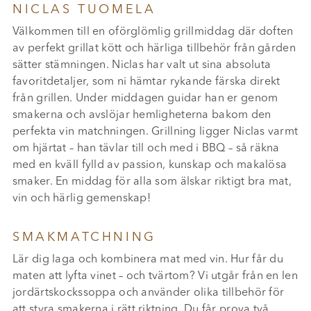
NICLAS TUOMELA
Välkommen till en oförglömlig grillmiddag där doften
av perfekt grillat kött och härliga tillbehör från gården
sätter stämningen. Niclas har valt ut sina absoluta
favoritdetaljer, som ni hämtar rykande färska direkt
från grillen. Under middagen guidar han er genom
smakerna och avslöjar hemligheterna bakom den
perfekta vin matchningen. Grillning ligger Niclas varmt
om hjärtat – han tävlar till och med i BBQ – så räkna
med en kväll fylld av passion, kunskap och makalösa
smaker. En middag för alla som älskar riktigt bra mat,
vin och härlig gemenskap!
SMAKMATCHNING
Lär dig laga och kombinera mat med vin. Hur får du
maten att lyfta vinet – och tvärtom? Vi utgår från en len
jordärtskockssoppa och använder olika tillbehör för
att styra smakerna i rätt riktning. Du får prova två