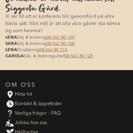
Siggesta Gård.
Vi ser till att er konferens blir genomförd på allra
bästa sätt. Vårt mål är att alla våra gäster ska känna
sig som hemma!
LENA
Sälj & bokning
08-562 80 109
SARA
Sälj & bokning
08-562 80 108
LENA
Försäljning
08-562 80 118
CAROLA
Sälj- & bokningschef
08-562 80 128
OM OSS

Hitta hit

Kontakt & öppettider
?
Vanliga frågor - FAQ

Jobba hos oss

Hållbarhet