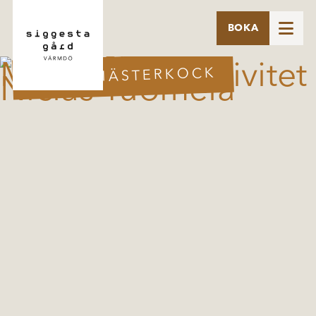

BOKA
MAT & MÄSTERKOCK