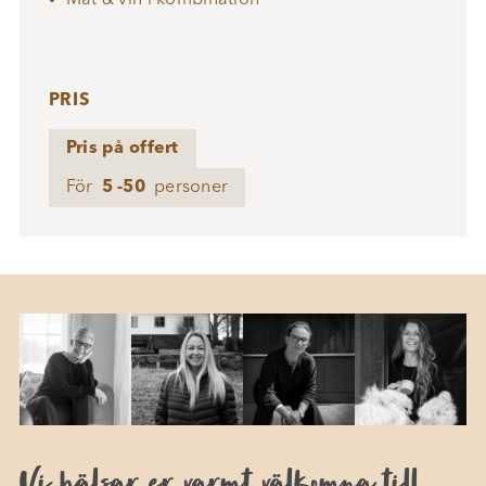
PRIS
Pris på offert
För
5 -50
personer
Vi hälsar er varmt välkomna till