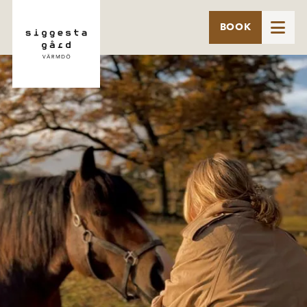

BOOK