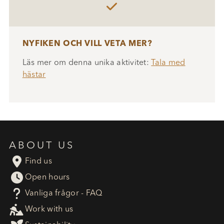

NYFIKEN OCH VILL VETA MER?
Läs mer om denna unika aktivitet:
Tala med
hästar
ABOUT US

Find us

Open hours
?
Vanliga frågor - FAQ

Work with us