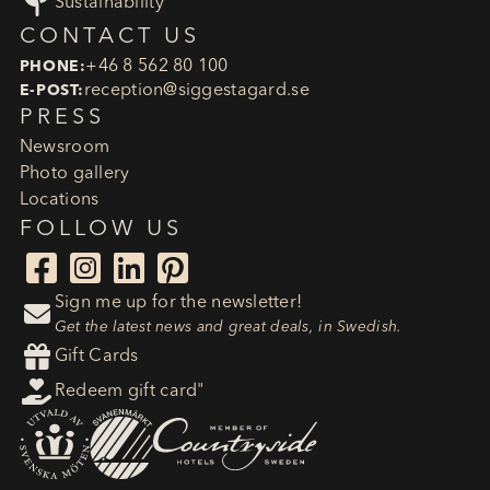

Sustainability
CONTACT US
+46 8 562 80 100
PHONE:
reception​@siggestagard.se
E-POST:
PRESS
Newsroom
Photo gallery
Locations
FOLLOW US




Sign me up for the newsletter!

Get the latest news and great deals, in Swedish.

Gift Cards

Redeem gift card"