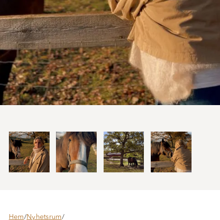
Hem
/
Nyhetsrum
/