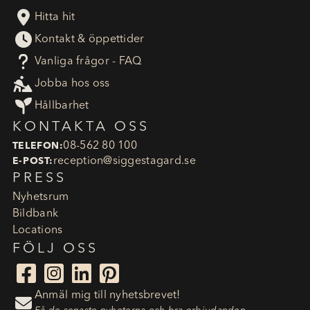

Hitta hit

Kontakt & öppettider
?
Vanliga frågor - FAQ

Jobba hos oss

Hållbarhet
KONTAKTA OSS
08-562 80 100
TELEFON:
reception​@siggestagard.se
E-POST:
PRESS
Nyhetsrum
Bildbank
Locations
FÖLJ OSS




Anmäl mig till nyhetsbrevet!
