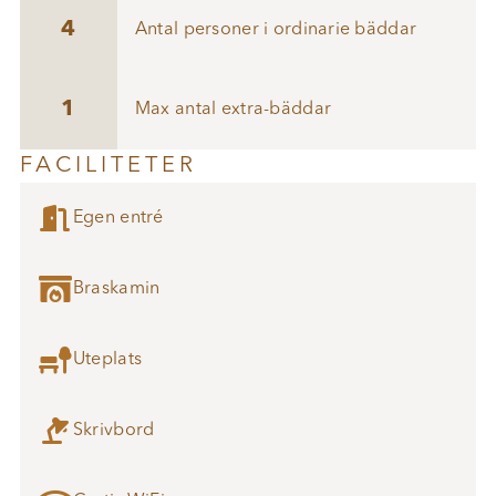
4
Antal personer i ordinarie bäddar
1
Max antal extra-bäddar
FACILITETER

Egen entré

Braskamin

Uteplats

Skrivbord