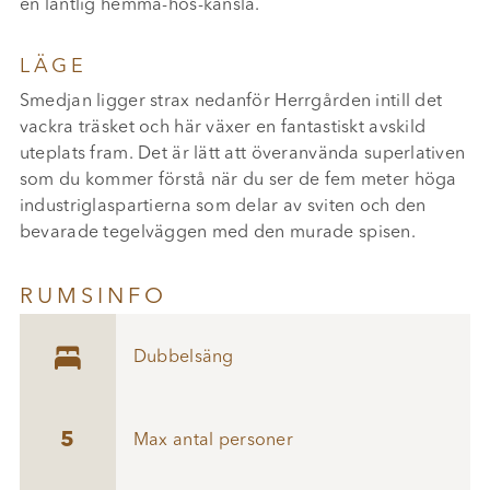
en lantlig hemma-hos-känsla.
LÄGE
Smedjan ligger strax nedanför Herrgården intill det
vackra träsket och här växer en fantastiskt avskild
uteplats fram. Det är lätt att överanvända superlativen
som du kommer förstå när du ser de fem meter höga
industriglaspartierna som delar av sviten och den
bevarade tegelväggen med den murade spisen.
RUMSINFO

Dubbelsäng
5
Max antal personer