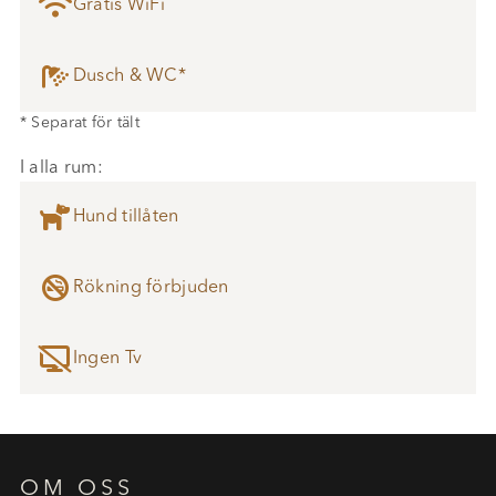

Gratis WiFi

Dusch & WC*
* Separat för tält
I alla rum:

Hund tillåten

Rökning förbjuden

Ingen Tv
OM OSS