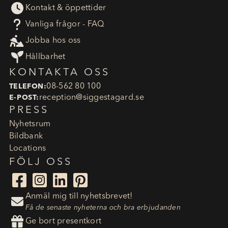

Kontakt & öppettider
?
Vanliga frågor - FAQ

Jobba hos oss

Hållbarhet
KONTAKTA OSS
08-562 80 100
TELEFON:
reception​@siggestagard.se
E-POST:
PRESS
Nyhetsrum
Bildbank
Locations
FÖLJ OSS




Anmäl mig till nyhetsbrevet!

Få de senaste nyheterna och bra erbjudanden

Ge bort presentkort