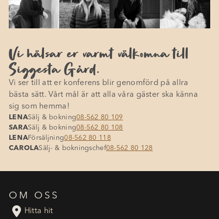
Vi hälsar er varmt välkomna till
Siggesta Gård.
Vi ser till att er konferens blir genomförd på allra
bästa sätt. Vårt mål är att alla våra gäster ska känna
sig som hemma!
LENA
Sälj & bokning
08-562 80 109
SARA
Sälj & bokning
08-562 80 108
LENA
Försäljning
08-562 80 118
CAROLA
Sälj- & bokningschef
08-562 80 128
OM OSS

Hitta hit