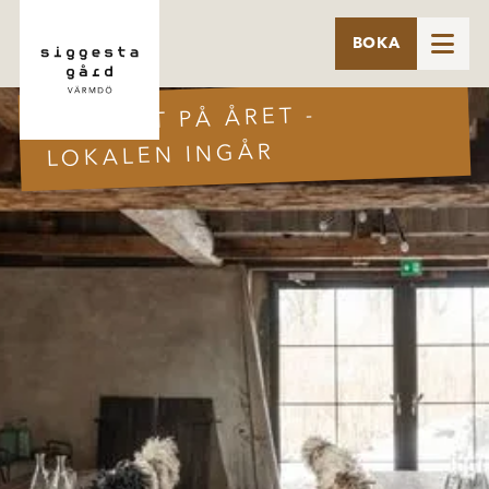

BOKA
DEAL!
NYSTART PÅ ÅRET -
LOKALEN INGÅR