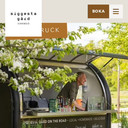

BOKA
FOOD TRUCK