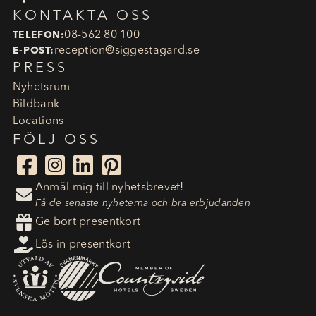
KONTAKTA OSS
08-562 80 100
TELEFON:
reception​@siggestagard.se
E-POST:
PRESS
Nyhetsrum
Bildbank
Locations
FÖLJ OSS




Anmäl mig till nyhetsbrevet!

Få de senaste nyheterna och bra erbjudanden

Ge bort presentkort

Lös in presentkort