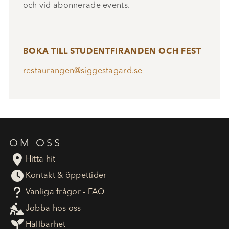
och vid abonnerade events.
BOKA TILL STUDENTFIRANDEN OCH FEST
restaurangen@siggestagard.se
OM OSS

Hitta hit

Kontakt & öppettider
?
Vanliga frågor - FAQ

Jobba hos oss

Hållbarhet